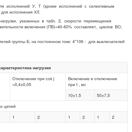
 для исполнений У, Т (кроме исполнений с селективным
 для исполнения ХЛ.
агрузки, указанных в табл. 2, скорости перемещения
олжительности включения (ПВ)=40-60% составляет, циклов ВО,
телей группы Б; на постоянном токе: 4*106 - для выключателей
характеристика нагрузки
Отключение при соs j
Включение и отключение
=0,4±0,05
при t , мс
10±1,5
50±7,5
х цепей
1
2
1
2
1
2