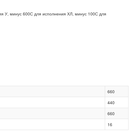
 У, минус 600С для исполнения ХЛ, минус 100С для
660
440
660
16