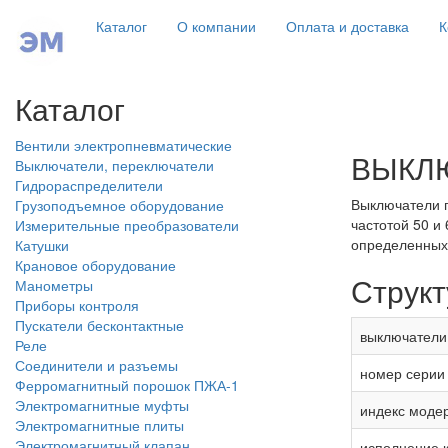
Каталог
О компании
Оплата и доставка
К
Каталог
Вентили электропневматические
ВЫКЛЮ
Выключатели, переключатели
Гидрораспределители
Выключатели п
Грузоподъемное оборудование
частотой 50 и
Измерительные преобразователи
определенных 
Катушки
Крановое оборудование
Структ
Манометры
Приборы контроля
Пускатели бесконтактные
выключатели
Реле
Соединители и разъемы
номер серии
Ферромагнитный порошок ПЖА-1
Электромагнитные муфты
индекс моде
Электромагнитные плиты
Электромагнитный клапан
исполнение к