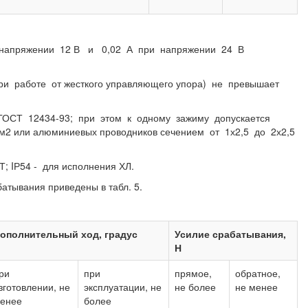
 напряжении 12 В и 0,02 А при напряжении 24 В
и работе от жесткого управляющего упора) не превышает
 ГОСТ 12434-93; при этом к одному зажиму допускается
мм2 или алюминиевых проводников сечением от 1х2,5 до 2х2,5
; IР54 - для исполнения ХЛ.
тывания приведены в табл. 5.
ополнительный ход, градус
Усилие срабатывания,
Н
ри
при
прямое,
обратное,
зготовлении, не
эксплуатации, не
не более
не менее
енее
более