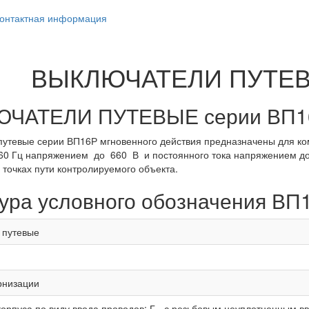
онтактная информация
ВЫКЛЮЧАТЕЛИ ПУТЕВЫ
ЧАТЕЛИ ПУТЕВЫЕ серии ВП1
утевые серии ВП16Р мгновенного действия предназначены для ко
 60 Гц напряжением до 660 В и постоянного тока напряжением д
точках пути контролируемого объекта.
ура условного обозначения В
 путевые
рнизации
орпуса по виду ввода проводов: Г - с резьбовым неуплотненным вв