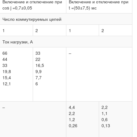
Включение и отключение при
Включение и отключение при
соs j =0,7±0,05
t =(50±7,5) мс
Число коммутируемых цепей
1
2
1
2
Ток нагрузки, А
66
33
–
44
22
33
16,5
19,8
9,9
15,4
7,7
12,1
6
–
4,4
2,2
2,2
1,1
1,2
0,6
0,26
0,13