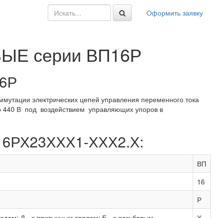
Оформить заявку
Е серии ВП16Р
6Р
ммутации электрических цепей управления переменного тока
о 440 В под воздействием управляющих упоров в
П16РХ23ХХХ1-ХХХ2.Х:
ВП
16
Р
одом; Д - с притычным вводом; Е - с резьбовым
Х