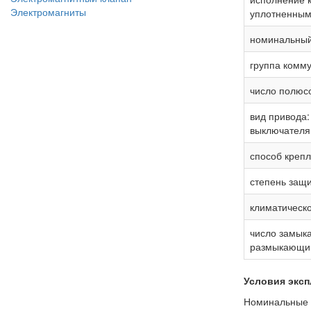
Электромагниты
уплотненным
номинальный 
группа комму
число полюсо
вид привода:
выключателя 
способ крепл
степень защи
климатическо
число замыка
размыкающий
Условия экс
Номинальные з