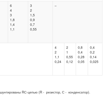
6
3
–
4
2
3
1,5
1,8
0,9
1,4
0,7
1,1
0,55
4
2
0,8
0,4
2
1
0,4
0,2
1,1
0,55
0,28
0,14
0,24
0,12
0,05
0,025
унтированы RС-цепью (R - резистор, С - конденсатор).