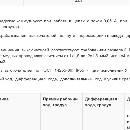
440
надежно коммутируют при работе в цепях с током 0,05 А при
нагрузки).
срабатывания выключателей по пути перемещения привода (пр
оединения выключателей соответствуют требованиям раздела 2
е медных проводников сечением от 1х1,5 до 2х1,5 мм2 или 1х4 
м2.
ты выключателей по ГОСТ 14255-69: IР55 - для исполнений У, Т
ий ход, дифференциал хода, дополнительный ход и усилия сраба
ение
Прямой рабочий
Дифференциал
Д
ход, градус
хода, градус
п
и
м