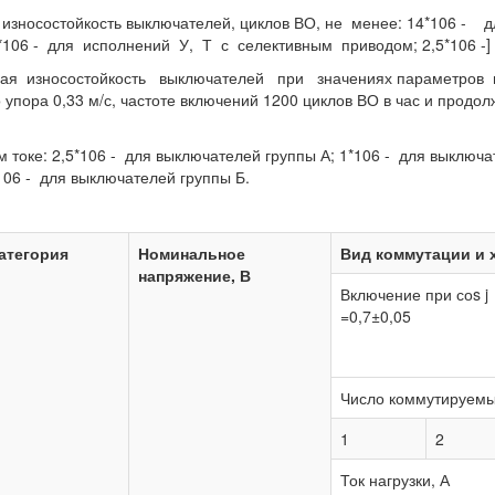
 износостойкость выключателей, циклов ВО, не менее: 14*106 -
*106 - для исполнений У, Т с селективным приводом; 2,5*106 -]
ая износостойкость выключателей при значениях параметров н
упора 0,33 м/с, частоте включений 1200 циклов ВО в час и прод
 токе: 2,5*106 - для выключателей группы А; 1*106 - для выключа
*106 - для выключателей группы Б.
категория
Номинальное
Вид коммутации и 
напряжение, В
Включение при соs j
=0,7±0,05
Число коммутируемы
1
2
Ток нагрузки, А