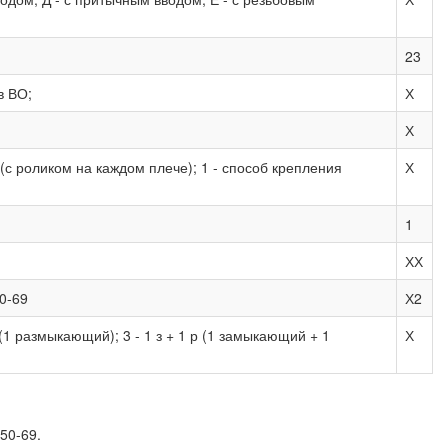
23
в ВО;
Х
Х
 (с роликом на каждом плече); 1 - способ крепления
Х
1
ХХ
0-69
Х2
(1 размыкающий); 3 - 1 з + 1 р (1 замыкающий + 1
Х
50-69.