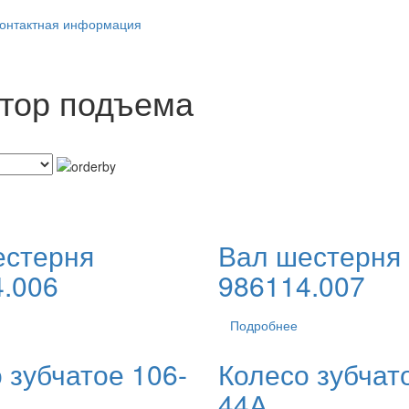
онтактная информация
тор подъема
естерня
Вал шестерня
.006
986114.007
Подробнее
 зубчатое 106-
Колесо зубчат
44А