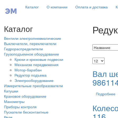
Каталог
О компании
Оплата и доставка
К
Редук
Каталог
Вентили электропневматические
Выключатели, переключатели
Гидрораспределители
Грузоподъемное оборудование
Крюки и крюковые подвески
Механизм передвижения
Мотор-барабан
Вал ш
Редуктор подъема
986114
Электрооборудование
Измерительные преобразователи
Катушки
Подробнее
Крановое оборудование
Манометры
Колесо
Приборы контроля
Пускатели бесконтактные
116
Реле