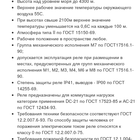
Высота над уровнем моря до 4300 м.
Верхнее рабочее значение температуры окружающего
воздуха 55С.
При высотах свыше 2100м верхнее значение
температуры уменьшается на 0,6С на каждые 100 м.
Атмосфера типа II по ГОСТ 15150-69.
Рабочее положение в пространстве любое.
Группа механического исполнения М7 по ГОСТ17516.1-
90;
допускается эксплуатация реле при размещении в
местах, предусмотренных для групп механического
исполнения М1, М2, М3, М4, М6 и М8 по ГОСТ 17516.1-
90.
Степень защиты реле IР41, выводов - IР00 по ГОСТ
14255-69.
Реле предназначены для коммутации нагрузок
категории применения DС-21 по ГОСТ 17523-85 и АС-21
по ГОСТ 12434-93.
Требования техники безопасности соответствуют ГОСТ
12.2.007.6-93. По способу защиты человека от
поражения электрическим током реле относятся к
классу 0 по ГОСТ 12.2.007.0-75.
Требования пожарной безопасности по ГОСТ 12.1.004-