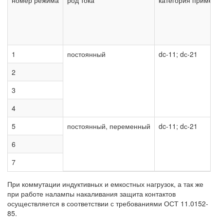
номер режима
род тока
категория примен
1
постоянный
dc-11; dс-21
2
3
4
5
постоянный, переменный
dc-11; dс-21
6
7
При коммутации индуктивных и емкостных нагрузок, а так же
при работе налампы накаливания защита контактов
осуществляется в соответствии с требованиями ОСТ 11.0152-
85.