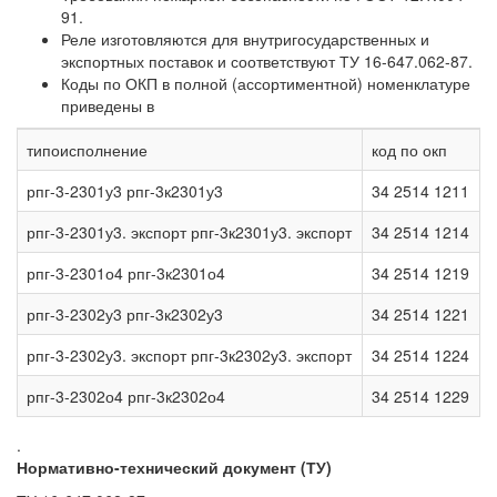
91.
Реле изготовляются для внутригосударственных и
экспортных поставок и соответствуют ТУ 16-647.062-87.
Коды по ОКП в полной (ассортиментной) номенклатуре
приведены в
типоисполнение
код по окп
рпг-3-2301у3 рпг-3к2301у3
34 2514 1211
рпг-3-2301у3. экспорт рпг-3к2301у3. экспорт
34 2514 1214
рпг-3-2301о4 рпг-3к2301о4
34 2514 1219
рпг-3-2302у3 рпг-3к2302у3
34 2514 1221
рпг-3-2302у3. экспорт рпг-3к2302у3. экспорт
34 2514 1224
рпг-3-2302о4 рпг-3к2302о4
34 2514 1229
.
Нормативно-технический документ (ТУ)