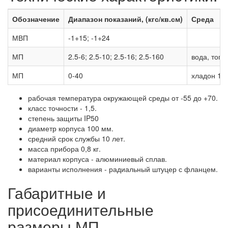
Обозначение
Диапазон показаний, (кгс/кв.см)
Среда
МВП
-1+15; -1+24
МП
2.5-6; 2.5-10; 2.5-16; 2.5-160
вода, топл
МП
0-40
хладон 12,
рабочая температура окружающей среды от -55 до +70.
класс точности - 1,5.
степень защиты IP50
диаметр корпуса 100 мм.
средний срок службы 10 лет.
масса прибора 0,8 кг.
материал корпуса - алюминиевый сплав.
варианты исполнения - радиальный штуцер с фланцем.
Габаритные и
присоединительные
размеры МП